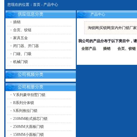
您现在的位置：
首页
-
产品中心
供应信息分类
产品中心
插销
淘锁网|买锁网|室内外门锁厂
合页、铰链
家具五金
我公司的产品分布于以下类目中，请
闭门器、开门器
全部产品
插销
合页、铰链
门碰、门吸
机械门锁
公司视频分类
公司相册分类
V系列豪华别墅门锁
B系列分体锁
S系列推拉门锁
210MM欧式插芯门锁
250MM大面板门锁
158MM小面板门锁