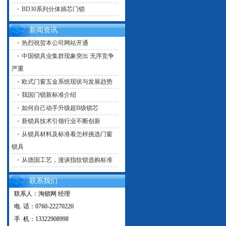
BD30系列分体插芯门锁
新闻资讯
热烈祝贺本公司网站开通
中国锁具业集群现象突出 无序竞争
严重
欧式门窗五金系统现状与发展趋势
我国门锁新标准介绍
如何自己动手升级超B级锁芯
新锁具技术引领行业不断创新
从锁具材料及标准看怎样挑选门窗
锁具
从德国工艺，漫谈指纹锁选购标准
联系我们
联系人：淘锁网 经理
电 话：0760-22270220
手 机：13322908998