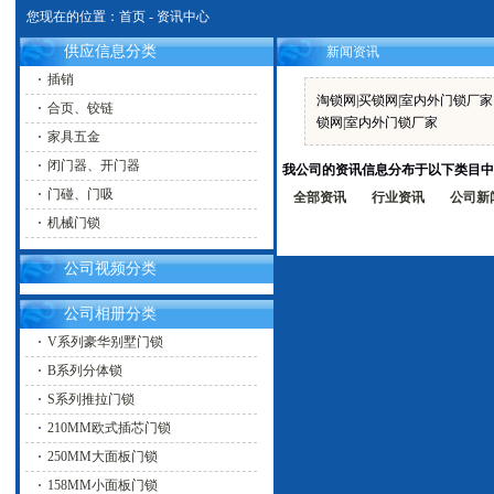
您现在的位置：
首页
-
资讯中心
供应信息分类
新闻资讯
插销
淘锁网|买锁网|室内外门锁厂
合页、铰链
锁网|室内外门锁厂家
家具五金
闭门器、开门器
我公司的资讯信息分布于以下类目中
门碰、门吸
全部资讯
行业资讯
公司新
机械门锁
公司视频分类
公司相册分类
V系列豪华别墅门锁
B系列分体锁
S系列推拉门锁
210MM欧式插芯门锁
250MM大面板门锁
158MM小面板门锁