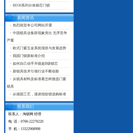
BD30系列分体插芯门锁
新闻资讯
热烈祝贺本公司网站开通
中国锁具业集群现象突出 无序竞争
严重
欧式门窗五金系统现状与发展趋势
我国门锁新标准介绍
如何自己动手升级超B级锁芯
新锁具技术引领行业不断创新
从锁具材料及标准看怎样挑选门窗
锁具
从德国工艺，漫谈指纹锁选购标准
联系我们
联系人：淘锁网 经理
电 话：0760-22270220
手 机：13322908998