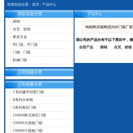
您现在的位置：
首页
-
产品中心
供应信息分类
产品中心
插销
淘锁网|买锁网|室内外门锁厂
合页、铰链
家具五金
我公司的产品分布于以下类目中，请
闭门器、开门器
全部产品
插销
合页、铰链
门碰、门吸
机械门锁
公司视频分类
公司相册分类
V系列豪华别墅门锁
B系列分体锁
S系列推拉门锁
210MM欧式插芯门锁
250MM大面板门锁
158MM小面板门锁