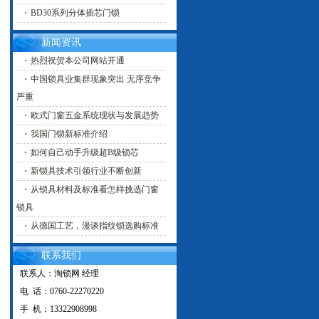
BD30系列分体插芯门锁
新闻资讯
热烈祝贺本公司网站开通
中国锁具业集群现象突出 无序竞争
严重
欧式门窗五金系统现状与发展趋势
我国门锁新标准介绍
如何自己动手升级超B级锁芯
新锁具技术引领行业不断创新
从锁具材料及标准看怎样挑选门窗
锁具
从德国工艺，漫谈指纹锁选购标准
联系我们
联系人：淘锁网 经理
电 话：0760-22270220
手 机：13322908998