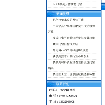
锁
BD30系列分体插芯门锁
芯门锁
新闻资讯
热烈祝贺本公司网站开通
中国锁具业集群现象突出 无序竞争
严重
欧式门窗五金系统现状与发展趋势
我国门锁新标准介绍
如何自己动手升级超B级锁芯
新锁具技术引领行业不断创新
从锁具材料及标准看怎样挑选门窗
锁具
从德国工艺，漫谈指纹锁选购标准
联系我们
联系人：淘锁网 经理
电 话：0760-22270220
手 机：13322908998