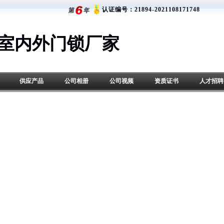
认证编号：21894-2021108171748
|室内外门锁厂家
供应产品
公司相册
公司视频
资质证书
人才招聘