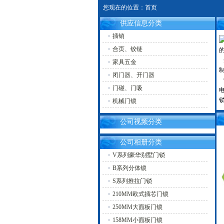
您现在的位置：
首页
供应信息分类
插销
合页、铰链
家具五金
闭门器、开门器
门碰、门吸
机械门锁
公司视频分类
公司相册分类
V系列豪华别墅门锁
B系列分体锁
S系列推拉门锁
210MM欧式插芯门锁
250MM大面板门锁
9191枪金插芯门锁
厂家直供B5093青古铜插芯
厂家直供HLD7195金拉丝插
厂家
158MM小面板门锁