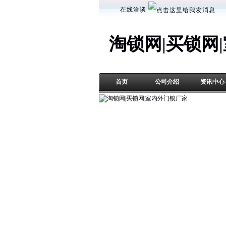
在线洽谈
淘锁网|买锁网
首页
公司介绍
资讯中心